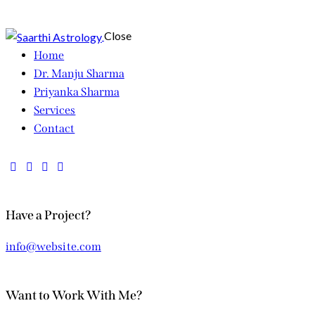
Close
Home
Dr. Manju Sharma
Priyanka Sharma
Services
Contact
Have a Project?
info@website.com
Want to Work With Me?