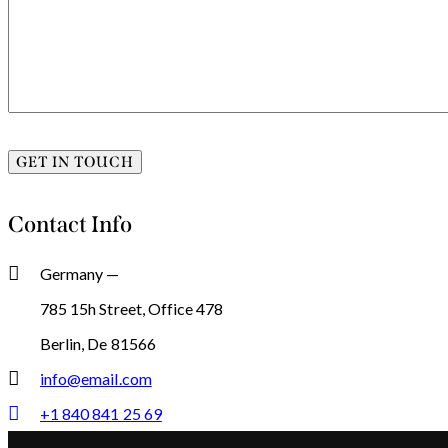
Contact Info
Germany —
785 15h Street, Office 478
Berlin, De 81566
info@email.com
+1 840 841 25 69